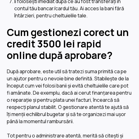
Îi folosești imediat după ce au fost transferați în
contul tău bancar/cardul tău. Ai acces la bani fără
întârzieri, pentru cheltuielile tale.
Cum gestionezi corect un
credit 3500 lei rapid
online după aprobare?
După aprobare, este util să tratezi suma primită ca pe
un ajutor pentru o nevoie bine definită. Stabilește de la
început cum vei folosi banii și evită cheltuielile care pot
fi amânate. De exemplu, dacă ai cerut finanțarea pentru
o reparație și pentru plata unei facturi, încearcă să
respecți planul stabilit. O gestionare atentă te ajută să
îți menții echilibrul bugetar și să te organizezi mai ușor
până la momentul rambursării.
Tot pentru o administrare atentă, merită să citești și