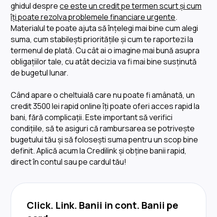
ghidul despre
ce este un credit pe termen scurt și cum
îți poate rezolva problemele financiare urgente
.
Materialul te poate ajuta să înțelegi mai bine cum alegi
suma, cum stabilești prioritățile și cum te raportezi la
termenul de plată. Cu cât ai o imagine mai bună asupra
obligațiilor tale, cu atât decizia va fi mai bine susținută
de bugetul lunar.
Când apare o cheltuială care nu poate fi amânată, un
credit 3500 lei rapid online îți poate oferi acces rapid la
bani, fără complicații. Este important să verifici
condițiile, să te asiguri că rambursarea se potrivește
bugetului tău și să folosești suma pentru un scop bine
definit. Aplică acum la Credilink și obține banii rapid,
direct în contul sau pe cardul tău!
Click. Link. Banii in cont. Banii pe