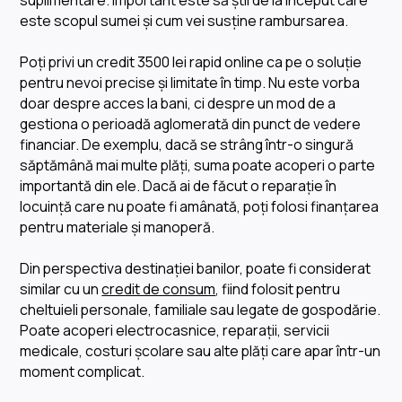
suplimentare. Important este să știi de la început care
este scopul sumei și cum vei susține rambursarea.
Poți privi un credit 3500 lei rapid online ca pe o soluție
pentru nevoi precise și limitate în timp. Nu este vorba
doar despre acces la bani, ci despre un mod de a
gestiona o perioadă aglomerată din punct de vedere
financiar. De exemplu, dacă se strâng într-o singură
săptămână mai multe plăți, suma poate acoperi o parte
importantă din ele. Dacă ai de făcut o reparație în
locuință care nu poate fi amânată, poți folosi finanțarea
pentru materiale și manoperă.
Din perspectiva destinației banilor, poate fi considerat
similar cu un
credit de consum
, fiind folosit pentru
cheltuieli personale, familiale sau legate de gospodărie.
Poate acoperi electrocasnice, reparații, servicii
medicale, costuri școlare sau alte plăți care apar într-un
moment complicat.