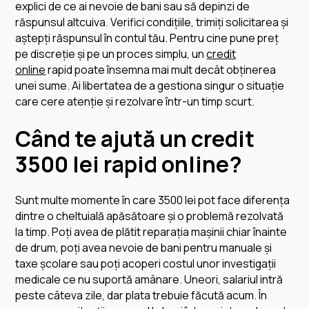
explici de ce ai nevoie de bani sau să depinzi de
răspunsul altcuiva. Verifici condițiile, trimiți solicitarea și
aștepți răspunsul în contul tău. Pentru cine pune preț
pe discreție și pe un proces simplu, un
credit
online
rapid poate însemna mai mult decât obținerea
unei sume. Ai libertatea de a gestiona singur o situație
care cere atenție și rezolvare într-un timp scurt.
Când te ajută un credit
3500 lei rapid online?
Sunt multe momente în care 3500 lei pot face diferența
dintre o cheltuială apăsătoare și o problemă rezolvată
la timp. Poți avea de plătit reparația mașinii chiar înainte
de drum, poți avea nevoie de bani pentru manuale și
taxe școlare sau poți acoperi costul unor investigații
medicale ce nu suportă amânare. Uneori, salariul intră
peste câteva zile, dar plata trebuie făcută acum. În