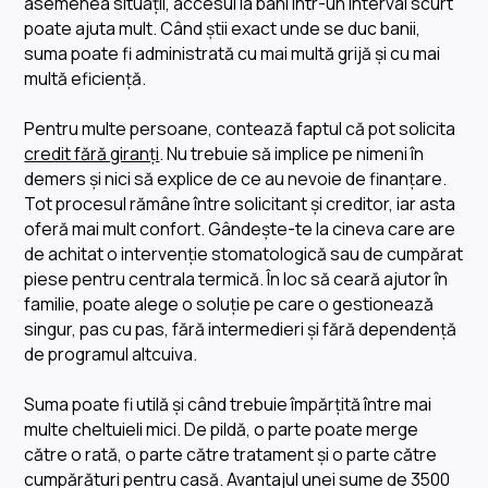
asemenea situații, accesul la bani într-un interval scurt
poate ajuta mult. Când știi exact unde se duc banii,
suma poate fi administrată cu mai multă grijă și cu mai
multă eficiență.
Pentru multe persoane, contează faptul că pot solicita
credit fără giranți
. Nu trebuie să implice pe nimeni în
demers și nici să explice de ce au nevoie de finanțare.
Tot procesul rămâne între solicitant și creditor, iar asta
oferă mai mult confort. Gândește-te la cineva care are
de achitat o intervenție stomatologică sau de cumpărat
piese pentru centrala termică. În loc să ceară ajutor în
familie, poate alege o soluție pe care o gestionează
singur, pas cu pas, fără intermedieri și fără dependență
de programul altcuiva.
Suma poate fi utilă și când trebuie împărțită între mai
multe cheltuieli mici. De pildă, o parte poate merge
către o rată, o parte către tratament și o parte către
cumpărături pentru casă. Avantajul unei sume de 3500