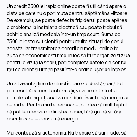
Un credit 3500 lei rapid online poate fi util când apare o
plată pe care nu o poți muta pentru săptămâna viitoare.
De exemplu, se poate defecta frigiderul, poate apărea
o problemă la instalația electrică sau poate trebui să
achiți o analiză medicală într-un timp scurt. Suma de
3500 lei este suficientă pentru multe situații de genul
acesta, iar transmiterea cererii din mediul online te
ajută să economisești timp. În loc să îți reorganizezi ziua
pentru o vizită la sediu, poți completa datele din contul
tău de client și urmări pașii într-o ordine ușor de înțeles.
Un alt avantaj ține de ritmul în care se desfășoară tot
procesul. Ai acces la informații, vezi ce date trebuie
completate și poți analiza condițiile înainte să mergi mai
departe. Pentru multe persoane, contează mult faptul
că pot lua decizia din liniștea casei, fără grabă și fără
discuții care le consumă energia.
Mai contează și autonomia. Nu trebuie să suni rude, să