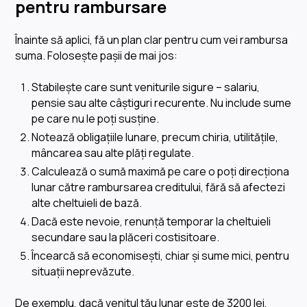
pentru rambursare
Înainte să aplici, fă un plan clar pentru cum vei rambursa
suma. Folosește pașii de mai jos:
Stabilește care sunt veniturile sigure – salariu,
pensie sau alte câștiguri recurente. Nu include sume
pe care nu le poți susține.
Notează obligațiile lunare, precum chiria, utilitățile,
mâncarea sau alte plăți regulate.
Calculează o sumă maximă pe care o poți direcționa
lunar către rambursarea creditului, fără să afectezi
alte cheltuieli de bază.
Dacă este nevoie, renunță temporar la cheltuieli
secundare sau la plăceri costisitoare.
Încearcă să economisești, chiar și sume mici, pentru
situații neprevăzute.
De exemplu, dacă venitul tău lunar este de 3200 lei,