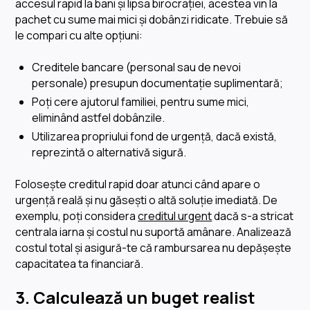
accesul rapid la bani și lipsa birocrației, acestea vin la
pachet cu sume mai mici și dobânzi ridicate. Trebuie să
le compari cu alte opțiuni:
Creditele bancare (personal sau de nevoi
personale) presupun documentație suplimentară;
Poți cere ajutorul familiei, pentru sume mici,
eliminând astfel dobânzile.
Utilizarea propriului fond de urgență, dacă există,
reprezintă o alternativă sigură.
Folosește creditul rapid doar atunci când apare o
urgență reală și nu găsești o altă soluție imediată. De
exemplu, poți considera
creditul urgent
dacă s-a stricat
centrala iarna și costul nu suportă amânare. Analizează
costul total și asigură-te că rambursarea nu depășește
capacitatea ta financiară.
3. Calculează un buget realist