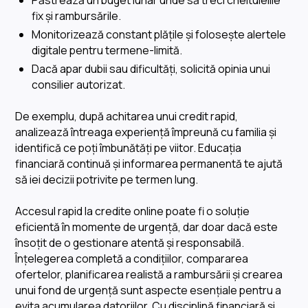
Păstrează un buget lunar unde să treci cheltuielile
fix și rambursările.
Monitorizează constant plățile și folosește alertele
digitale pentru termene-limită.
Dacă apar dubii sau dificultăți, solicită opinia unui
consilier autorizat.
De exemplu, după achitarea unui credit rapid,
analizează întreaga experiență împreună cu familia și
identifică ce poți îmbunătăți pe viitor. Educația
financiară continuă și informarea permanentă te ajută
să iei decizii potrivite pe termen lung.
Accesul rapid la credite online poate fi o soluție
eficientă în momente de urgență, dar doar dacă este
însoțit de o gestionare atentă și responsabilă.
Înțelegerea completă a condițiilor, compararea
ofertelor, planificarea realistă a rambursării și crearea
unui fond de urgență sunt aspecte esențiale pentru a
evita acumularea datoriilor. Cu disciplină financiară și