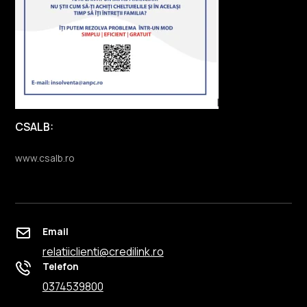
CSALB:
www.csalb.ro
Email
relatiiclienti@credilink.ro
Telefon
0374539800