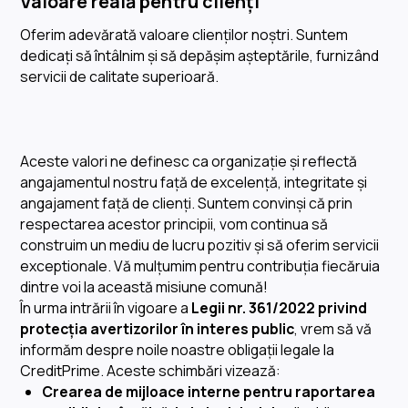
Valoare reală pentru clienți
Oferim adevărată valoare clienților noștri. Suntem
dedicați să întâlnim și să depășim așteptările, furnizând
servicii de calitate superioară.
Aceste valori ne definesc ca organizație și reflectă
angajamentul nostru față de excelență, integritate și
angajament față de clienți. Suntem convinși că prin
respectarea acestor principii, vom continua să
construim un mediu de lucru pozitiv și să oferim servicii
exceptionale. Vă mulțumim pentru contribuția fiecăruia
dintre voi la această misiune comună!
În urma intrării în vigoare a
Legii nr. 361/2022 privind
protecția avertizorilor în interes public
, vrem să vă
informăm despre noile noastre obligații legale la
CreditPrime. Aceste schimbări vizează:
Crearea de mijloace interne pentru raportarea