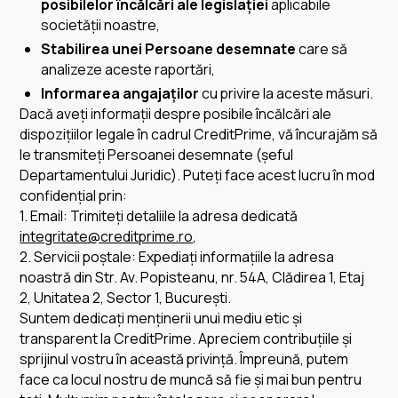
posibilelor încălcări ale legislației
aplicabile
societății noastre,
Stabilirea unei Persoane desemnate
care să
analizeze aceste raportări,
Informarea angajaților
cu privire la aceste măsuri.
Dacă aveți informații despre posibile încălcări ale
dispozițiilor legale în cadrul CreditPrime, vă încurajăm să
le transmiteți Persoanei desemnate (șeful
Departamentului Juridic). Puteți face acest lucru în mod
confidențial prin:
1. Email: Trimiteți detaliile la adresa dedicată
integritate@creditprime.ro
,
2. Servicii poștale: Expediați informațiile la adresa
noastră din Str. Av. Popisteanu, nr. 54A, Clădirea 1, Etaj
2, Unitatea 2, Sector 1, București.
Suntem dedicați menținerii unui mediu etic și
transparent la CreditPrime. Apreciem contribuțiile și
sprijinul vostru în această privință. Împreună, putem
face ca locul nostru de muncă să fie și mai bun pentru