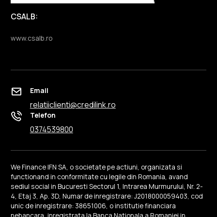
CSALB:
www.csalb.ro
Email
relatiiclienti@credilink.ro
Telefon
0374539800
We Finance IFN SA, o societate pe actiuni, organizata si
functionand in conformitate cu legile din Romania, avand
sediul social in Bucuresti Sectorul 1, Intrarea Murmurului, Nr. 2-
4, Etaj 3, Ap. 3D, Numar de inregistrare: J2018000059403, cod
unic de inregistrare: 38651006, o institutie financiara
nebancara, inregistrata la Banca Nationala a Romaniei in