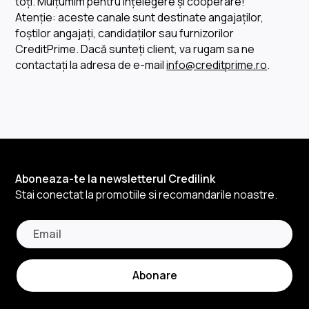
toți. Mulțumim pentru înțelegere și cooperare!
Atenție: aceste canale sunt destinate angajaților,
foștilor angajați, candidaților sau furnizorilor
CreditPrime. Dacă sunteți client, va rugam sa ne
contactați la adresa de e-mail
info@creditprime.ro
.
Aboneaza-te la newsletterul Credilink
Stai conectat la promotiile si recomandarile noastre.
Abonare